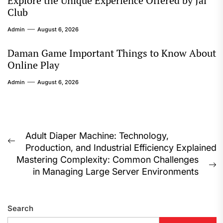
Explore the Unique Experience Offered by Jai
Club
Admin
August 6, 2026
Daman Game Important Things to Know About
Online Play
Admin
August 6, 2026
Post
Adult Diaper Machine: Technology,
Previous
Production, and Industrial Efficiency Explained
navigation
post:
Mastering Complexity: Common Challenges
N
in Managing Large Server Environments
p
Search