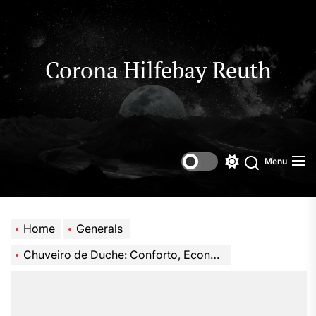
Skip
to
the
content
Corona Hilfebay Reuth
Menu
Switch
Search
color
mode
Home
Generals
Chuveiro de Duche: Conforto, Economia e Bem-Estar no Dia a Dia