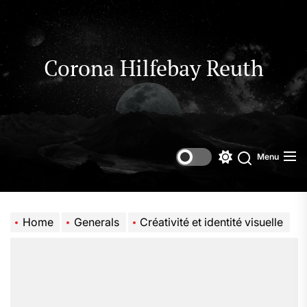
Skip
to
the
content
Corona Hilfebay Reuth
Menu
Switch
Search
color
mode
Home
Generals
Créativité et identité visuelle