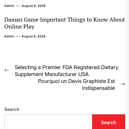
Admin
August 6, 2026
Daman Game Important Things to Know About
Online Play
Admin
August 6, 2026
Post
Selecting a Premier FDA Registered Dietary
Previous
Supplement Manufacturer USA
navigation
post:
Pourquoi un Devis Graphiste Est
N
Indispensable
p
Search
Search