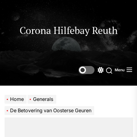
Skip
to
the
content
Corona Hilfebay Reuth
Menu
Switch
Search
color
mode
Home
Generals
De Betovering van Oosterse Geuren