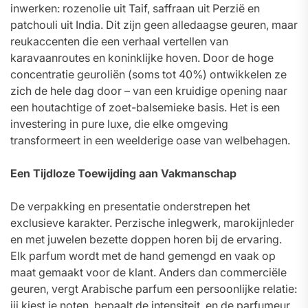
inwerken: rozenolie uit Taif, saffraan uit Perzië en
patchouli uit India. Dit zijn geen alledaagse geuren, maar
reukaccenten die een verhaal vertellen van
karavaanroutes en koninklijke hoven. Door de hoge
concentratie geuroliën (soms tot 40%) ontwikkelen ze
zich de hele dag door – van een kruidige opening naar
een houtachtige of zoet-balsemieke basis. Het is een
investering in pure luxe, die elke omgeving
transformeert in een weelderige oase van welbehagen.
Een Tijdloze Toewijding aan Vakmanschap
De verpakking en presentatie onderstrepen het
exclusieve karakter. Perzische inlegwerk, marokijnleder
en met juwelen bezette doppen horen bij de ervaring.
Elk parfum wordt met de hand gemengd en vaak op
maat gemaakt voor de klant. Anders dan commerciële
geuren, vergt Arabische parfum een persoonlijke relatie:
jij kiest je noten, bepaalt de intensiteit, en de parfumeur