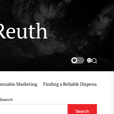
Reuth
Switch
Search
color
mode
is Marketing
Finding a Reliable Dispensary Near Me fo
Search
Search