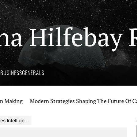
na Hilfebay 
Y
BUSINESS
GENERALS
ing
Modern Strategies Shaping The Future Of Cannab
té, Confort et Innovation