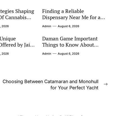
tegies Shaping
Finding a Reliable
Of Cannabis
Dispensary Near Me for a
Better Shopping Experience
, 2026
Admin
August 6, 2026
 Unique
Daman Game Important
ffered by Jai
Things to Know About
Online Play
, 2026
Admin
August 6, 2026
Choosing Between Catamaran and Monohull
Nex
for Your Perfect Yacht
post