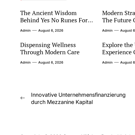
The Ancient Wisdom
Modern Stra
Behind Yes No Runes For
The Future 
Modern Decision Making
Marketing
Admin
August 6, 2026
Admin
August 6
Dispensing Wellness
Explore the
Through Modern Care
Experience O
Club
Admin
August 6, 2026
Admin
August 6
Post
Innovative Unternehmensfinanzierung
Previous
durch Mezzanine Kapital
navigation
post: