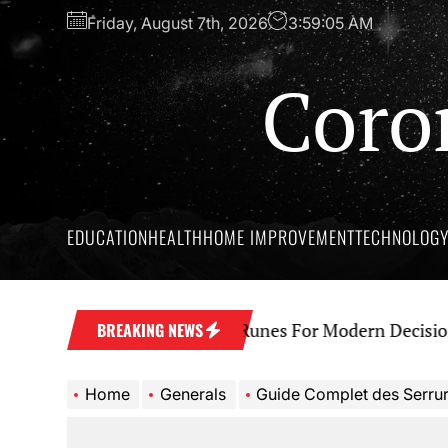
Skip
Friday, August 7th, 2026
3:59:06 AM
to
the
Coro
content
EDUCATION
HEALTH
HOME IMPROVEMENT
TECHNOLOG
 Wisdom Behind Yes No Runes For Modern Decision Mak
BREAKING NEWS
Home
Generals
Guide Complet des Serrures Intelligentes au Maroc : Sécuri