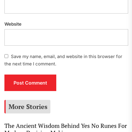
Website
Save my name, email, and website in this browser for
the next time I comment.
More Stories
The Ancient Wisdom Behind Yes No Runes For