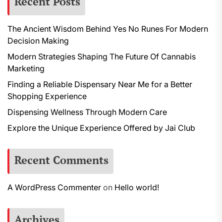
Recent Posts
The Ancient Wisdom Behind Yes No Runes For Modern
Decision Making
Modern Strategies Shaping The Future Of Cannabis
Marketing
Finding a Reliable Dispensary Near Me for a Better
Shopping Experience
Dispensing Wellness Through Modern Care
Explore the Unique Experience Offered by Jai Club
Recent Comments
A WordPress Commenter
on
Hello world!
Archives