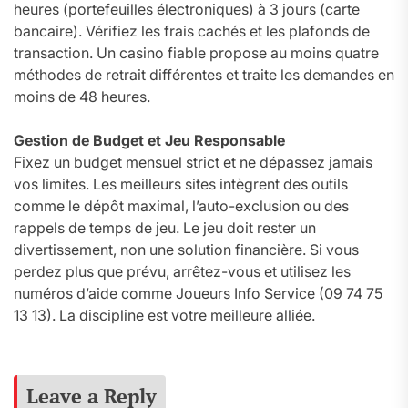
heures (portefeuilles électroniques) à 3 jours (carte
bancaire). Vérifiez les frais cachés et les plafonds de
transaction. Un casino fiable propose au moins quatre
méthodes de retrait différentes et traite les demandes en
moins de 48 heures.
Gestion de Budget et Jeu Responsable
Fixez un budget mensuel strict et ne dépassez jamais
vos limites. Les meilleurs sites intègrent des outils
comme le dépôt maximal, l’auto-exclusion ou des
rappels de temps de jeu. Le jeu doit rester un
divertissement, non une solution financière. Si vous
perdez plus que prévu, arrêtez-vous et utilisez les
numéros d’aide comme Joueurs Info Service (09 74 75
13 13). La discipline est votre meilleure alliée.
Leave a Reply