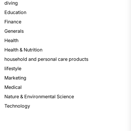
diving
Education
Finance
Generals
Health
Health & Nutrition
household and personal care products
lifestyle
Marketing
Medical
Nature & Environmental Science
Technology