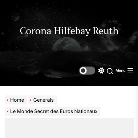
Skip
to
the
content
Corona Hilfebay Reuth
Menu
Switch
Search
color
mode
Home
Generals
Le Monde Secret des Euros Nationaux