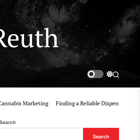
Reuth
Switch
Search
color
mode
bis Marketing
Finding a Reliable Dispensary Near Me 
Search
Search