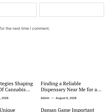
for the next time I comment.
tegies Shaping
Finding a Reliable
Of Cannabis
Dispensary Near Me for a
Better Shopping Experience
, 2026
Admin
August 6, 2026
 Unique
Daman Game Important