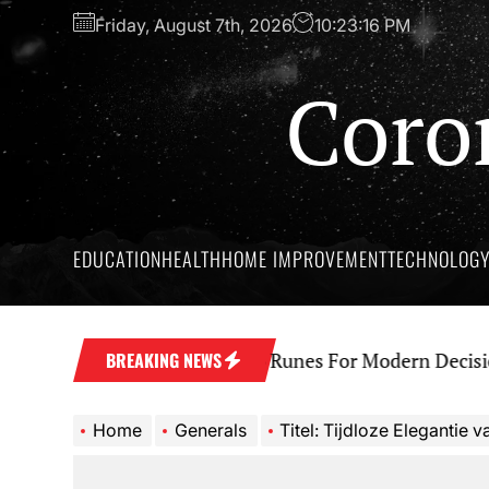
Skip
Friday, August 7th, 2026
10:23:17 PM
to
the
Coro
content
EDUCATION
HEALTH
HOME IMPROVEMENT
TECHNOLOG
t Wisdom Behind Yes No Runes For Modern Decision M
BREAKING NEWS
Home
Generals
Titel: Tijdloze Elegantie van Luxe Ar