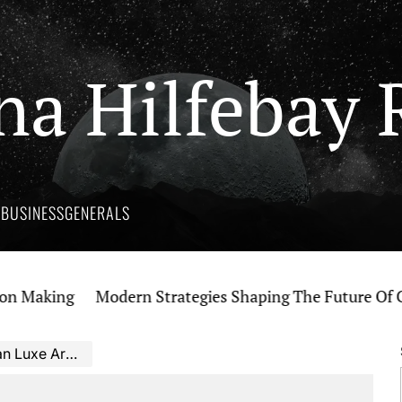
na Hilfebay 
Y
BUSINESS
GENERALS
aking
Modern Strategies Shaping The Future Of Canna
abische Parfums